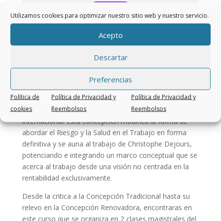
Apuntarme
Utilizamos cookies para optimizar nuestro sitio web y nuestro servicio.
Acepto
CyMat
Descartar
Qué son las CYMAT? Con este título Julio Cesar Neffa
presenta en el siglo pasado su investigación sobre
Preferencias
Higiene y Salud en el trabajo, que transforma luego en
Política de
Política de Privacidad y
Política de Privacidad y
el leitmotiv de su centro de investigación en Argentina,
cookies
Reembolsos
Reembolsos
con más de 30 años de actuación nacional e
internacional. Esta concepción modifica la forma de
abordar el Riesgo y la Salud en el Trabajo en forma
definitiva y se auna al trabajo de Christophe Dejours,
potenciando e integrando un marco conceptual que se
acerca al trabajo desde una visión no centrada en la
rentabilidad exclusivamente.
Desde la critica a la Concepción Tradicional hasta su
relevo en la Concepción Renovadora, encontraras en
este curso que se organiza en 2 clases magistrales del