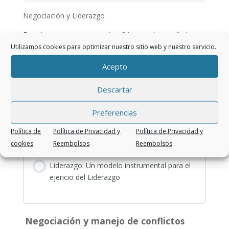
Negociación y Liderazgo
En este curso veremos estos 2 temas desarrollados
por el Profesor Gonzalo Fuentes en Clases Online
Utilizamos cookies para optimizar nuestro sitio web y nuestro servicio.
brindadas a estudiantes de Espacio Pliegues
Acepto
Veremos el Modelo de Liderazgo de Kouzes y Posner
y luego pasaremos a tomar conocimien
Descartar
Contenido del Curso
Preferencias
Política de
Política de Privacidad y
Política de Privacidad y
Liderazgo
cookies
Reembolsos
Reembolsos
Liderazgo: Un modelo instrumental para el
ejericio del Liderazgo
Negociación y manejo de conflictos