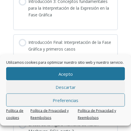
Introducción 3: Conceptos fundamentales
para la Interpretación de la Expresión en la
Fase Gráfica
Introducción Final: Interpretación de la Fase
Gráfica y primeros casos
1 Cuestionario
Utilizamos cookies para optimizar nuestro sitio web y nuestro servicio.
Expandir
Introducción
Acepto
Final:
Interpretación
Descartar
El test de la Figura Humana de Karen
de
Machover. DFH, parte 1
la
Preferencias
Fase
Política de
Política de Privacidad y
Política de Privacidad y
Gráfica
cookies
Reembolsos
Reembolsos
y
El test de la Figura Humana de Karen
primeros