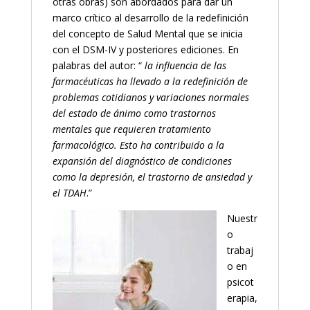
otras obras) son abordados para dar un
marco crítico al desarrollo de la redefinición
del concepto de Salud Mental que se inicia
con el DSM-IV y posteriores ediciones. En
palabras del autor: “
la influencia de las
farmacéuticas ha llevado a la redefinición de
problemas cotidianos y variaciones normales
del estado de ánimo como trastornos
mentales que requieren tratamiento
farmacológico. Esto ha contribuido a la
expansión del diagnóstico de condiciones
como la depresión, el trastorno de ansiedad y
el TDAH
.”
Nuestr
o
trabaj
o en
psicot
erapia,