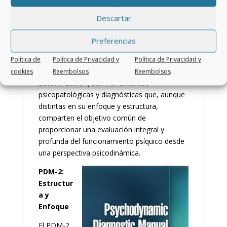
acercamiento multiaxial a la clasificación y
organización de los padecimientos
Descartar
psicológicos.
Preferencias
El
PDM-2
(Psychodynamic Diagnostic
Política de
Política de Privacidad y
Política de Privacidad y
Manual, Second Edition) y el
OPD-2
(Operationalized Psychodynamic Diagnosis,
cookies
Reembolsos
Reembolsos
Second Edition) son herramientas
psicopatológicas y diagnósticas que, aunque
distintas en su enfoque y estructura,
comparten el objetivo común de
proporcionar una evaluación integral y
profunda del funcionamiento psíquico desde
una perspectiva psicodinámica.
PDM-2:
Estructur
a y
Enfoque
El PDM-2