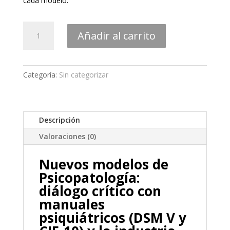
cada modelo.
Psicopatología
Añadir al carrito
Psicodinámica:
PDM-
2
y
Categoría:
Sin categorizar
OPD-
2
cantidad
Descripción
Valoraciones (0)
Nuevos modelos de
Psicopatología:
diálogo crítico con
manuales
psiquiátricos (DSM V y