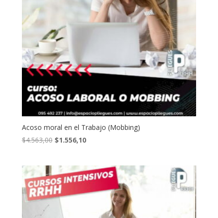
Acoso moral en el Trabajo (Mobbing)
El
El
$
4.563,00
$
1.556,10
precio
precio
original
actual
era:
es:
$4.563,00.
$1.556,10.