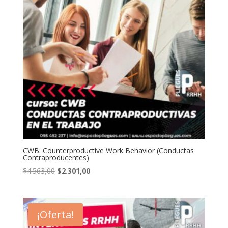
CWB: Counterproductive Work Behavior (Conductas
Contraproducentes)
El
El
$
4.563,00
$
2.301,00
precio
precio
original
actual
era:
es:
¡Oferta!
$4.563,00.
$2.301,00.