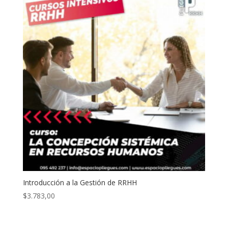
$4.563,00.
$2.457,00.
Introducción a la Gestión de RRHH
$
3.783,00