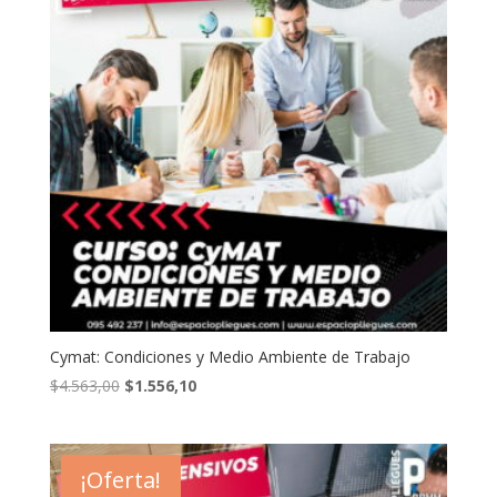
Cymat: Condiciones y Medio Ambiente de Trabajo
El
El
$
4.563,00
$
1.556,10
precio
precio
original
actual
era:
es:
¡Oferta!
$4.563,00.
$1.556,10.