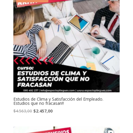
Estudios de Clima y Satisfacción del Empleado.
Estudios que no fracasan!!
El
El
$
4.563,00
$
2.457,00
precio
precio
original
actual
era:
es: