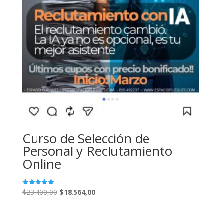
Curso de Selección de
Personal y Reclutamiento
Online
El
El
$
23.400,00
$
18.564,00
Valorado
con
precio
precio
5.00
de 5
original
actual