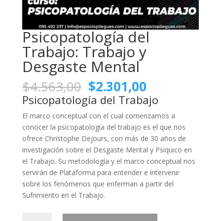
Psicopatología del
Trabajo: Trabajo y
Desgaste Mental
El
El
$
4.563,00
$
2.301,00
precio
precio
Psicopatología del Trabajo
original
actual
El marco conceptual con el cual comenzamos a
era:
es:
conocer la psicopatología del trabajo es el que nos
$4.563,00.
$2.301,00.
ofrece Christophe Dejours, con más de 30 años de
investigación sobre el Desgaste Mental y Psiquico en
el Trabajo. Su metodología y el marco conceptual nos
servirán de Plataforma para entender e intervenir
sobre los fenómenos que enferman a partir del
Sufrimiento en el Trabajo.
Psicopatología