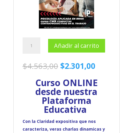
Psicopatología
Añadir al carrito
del
Trabajo:
Trabajo
El
El
$
4.563,00
$
2.301,00
y
precio
precio
Desgaste
original
actual
Curso ONLINE
Mental
era:
es:
cantidad
desde nuestra
$4.563,00.
$2.301,00.
Plataforma
Educativa
Con la Claridad expositiva que nos
caracteriza, veras charlas dinamicas y