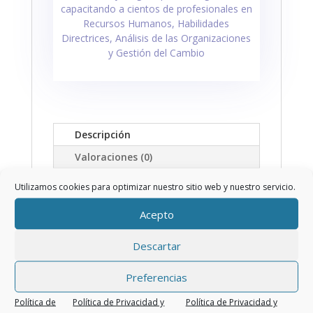
capacitando a cientos de profesionales en
Recursos Humanos, Habilidades
Directrices, Análisis de las Organizaciones
y Gestión del Cambio
Descripción
Valoraciones (0)
Utilizamos cookies para optimizar nuestro sitio web y nuestro servicio.
Trabajo y
desgaste
Acepto
mental
Descartar
El abordaje de la Psicopatología del
Preferencias
trabajo comienza con la
consideración de los elementos que
Política de
Política de Privacidad y
Política de Privacidad y
modifican el sí mismo laboral de tal