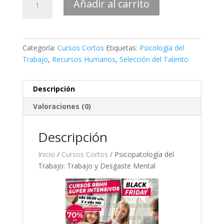
Añadir al carrito
del
Trabajo:
Trabajo
y
Categoría:
Cursos Cortos
Etiquetas:
Psicología del
Desgaste
Trabajo
,
Recursos Humanos
,
Selección del Talento
Mental
cantidad
Descripción
Valoraciones (0)
Descripción
Inicio
/
Cursos Cortos
/ Psicopatología del
Trabajo: Trabajo y Desgaste Mental