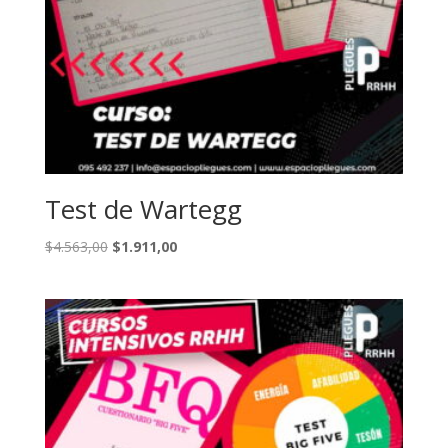
Test de Wartegg
El
El
$
4.563,00
$
1.911,00
precio
precio
original
actual
era:
es:
$4.563,00.
$1.911,00.