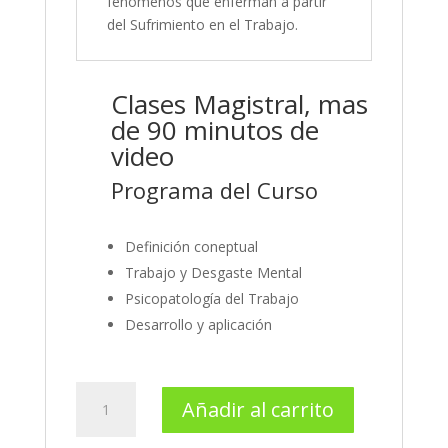
fenómenos que enferman a partir
del Sufrimiento en el Trabajo.
Clases Magistral, mas
de 90 minutos de
video
Programa del Curso
Definición coneptual
Trabajo y Desgaste Mental
Psicopatología del Trabajo
Desarrollo y aplicación
Psicopatología
Añadir al carrito
del
Trabajo: