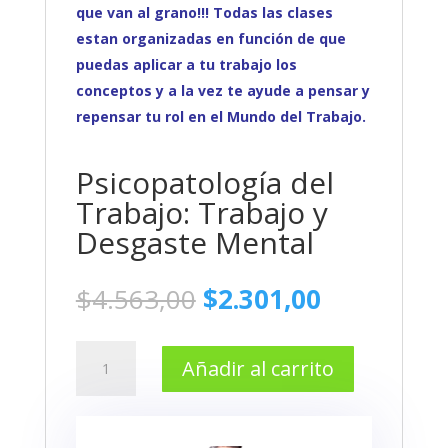
que van al grano!!! Todas las clases
estan organizadas en función de que
puedas aplicar a tu trabajo los
conceptos y a la vez te ayude a pensar y
repensar tu rol en el Mundo del Trabajo.
Psicopatología del
Trabajo: Trabajo y
Desgaste Mental
El
El
$
4.563,00
$
2.301,00
precio
precio
original
actual
Psicopatología
era:
es:
Añadir al carrito
del
$4.563,00.
$2.301,00.
Trabajo:
Trabajo
y