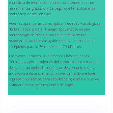
entrevista de evaluación online, conociendo además
herramientas gratuitas y de pago que te facilitarán la
realización de las mismas.
Además aprenderás como aplicar Técnicas Psicológicas
de Evaluación para el Trabajo apoyandote en una
metodología de trabajo online, que te permitirá
manejar desde técnicas gráficas hasta cuestionarios
complejos para la Evaluación de Candidatos.
Las clases iIncluyen los elementos básicos de las
Técnicas a aplicar, además del conocimiento y manejo
de las herramientas tecnológicas de comunicación y
aplicación a distancia, tanto a nivel de hardware (qué
equipos precisamos para este trabajo) como a nivel de
software (tanto gratuito como de pago)