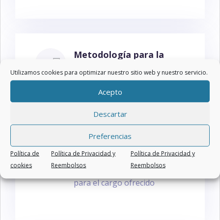
Metodología para la
aplicación de Evaluación
Utilizamos cookies para optimizar nuestro sitio web y nuestro servicio.
Online
Acepto
Entrevista ONLINE
Descartar
Técnicas Gráficas
Preferencias
Técnicas de Cuestionarios
Política de
Política de Privacidad y
Política de Privacidad y
cookies
Reembolsos
Reembolsos
Evaluación de Conocimientos
para el cargo ofrecido