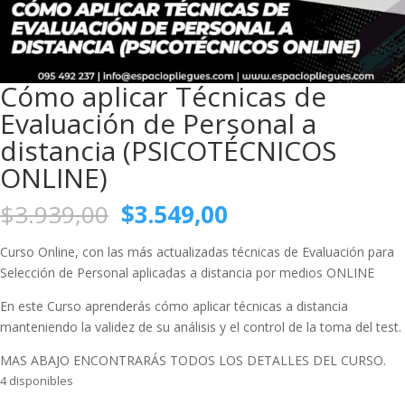
Cómo aplicar Técnicas de
Evaluación de Personal a
distancia (PSICOTÉCNICOS
ONLINE)
El
El
$
3.939,00
$
3.549,00
precio
precio
original
actual
Curso Online, con las más actualizadas técnicas de Evaluación para
era:
es:
Selección de Personal aplicadas a distancia por medios ONLINE
$3.939,00.
$3.549,00.
En este Curso aprenderás cómo aplicar técnicas a distancia
manteniendo la validez de su análisis y el control de la toma del test.
MAS ABAJO ENCONTRARÁS TODOS LOS DETALLES DEL CURSO.
4 disponibles