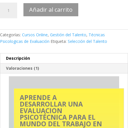
Cómo
Añadir al carrito
aplicar
Técnicas
de
Evaluación
Categorías:
Cursos Online
,
Gestión del Talento
,
Técnicas
de
Psicologicas de Evaluación
Etiqueta:
Selección del Talento
Personal
a
distancia
Descripción
(PSICOTÉCNICOS
Valoraciones (1)
ONLINE)
cantidad
Descripción
APRENDE A
DESARROLLAR UNA
EVALUACION
PSICOTÉCNICA PARA EL
MUNDO DEL TRABAJO EN