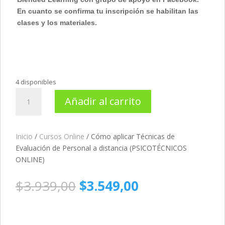
En cuanto se confirma tu inscripción se habilitan las
clases y los materiales.
4 disponibles
Cómo
Añadir al carrito
aplicar
Técnicas
de
Inicio
/
Cursos Online
/ Cómo aplicar Técnicas de
Evaluación
Evaluación de Personal a distancia (PSICOTÉCNICOS
de
ONLINE)
Personal
a
El
El
$
3.939,00
$
3.549,00
distancia
precio
precio
(PSICOTÉCNICOS
original
actual
ONLINE)
era:
es:
cantidad