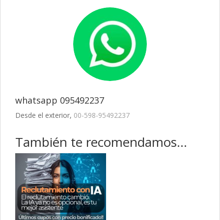
$3.939,00.
$3.549,00.
whatsapp 095492237
Desde el exterior,
00-598-95492237
También te recomendamos…