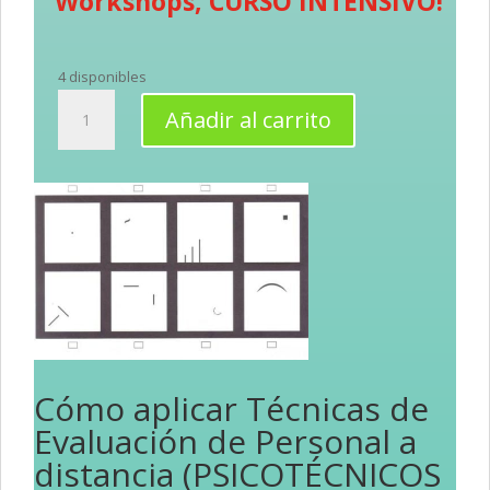
Workshops, CURSO INTENSIVO!
4 disponibles
Cómo
Añadir al carrito
aplicar
Técnicas
de
Evaluación
de
Personal
a
distancia
(PSICOTÉCNICOS
ONLINE)
cantidad
Cómo aplicar Técnicas de
Evaluación de Personal a
distancia (PSICOTÉCNICOS