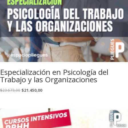
Especialización en Psicología del
Trabajo y las Organizaciones
El
El
$
23.673,00
$
21.450,00
precio
precio
original
actual
era:
es:
$23.673,00.
$21.450,00.