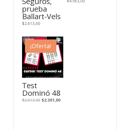
Seguros,
$
4.563,00
prueba
Ballart-Vels
$
2.613,00
¡Oferta!
Test
Dominó 48
El
El
$
2.613,00
$
2.301,00
precio
precio
original
actual
era:
es:
$2.613,00.
$2.301,00.