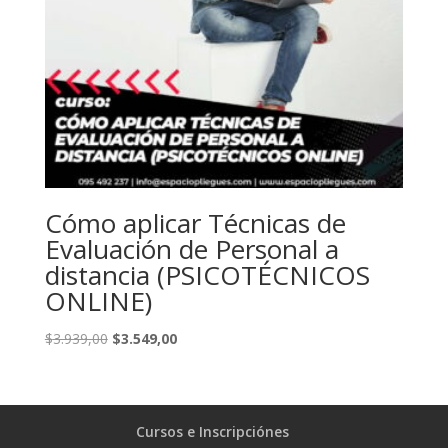
Cómo aplicar Técnicas de
Evaluación de Personal a
distancia (PSICOTÉCNICOS
ONLINE)
El
El
$
3.939,00
$
3.549,00
precio
precio
original
actual
era:
es:
$3.939,00.
$3.549,00.
Cursos e Inscripciónes