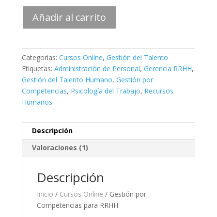
Gestión
Añadir al carrito
por
Competencias
para
RRHH
Categorías:
Cursos Online
,
Gestión del Talento
cantidad
Etiquetas:
Administración de Personal
,
Gerencia RRHH
,
Gestión del Talento Humano
,
Gestión por
Competencias
,
Psicología del Trabajo
,
Recursos
Humanos
Descripción
Valoraciones (1)
Descripción
Inicio
/
Cursos Online
/ Gestión por
Competencias para RRHH