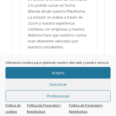
o lo podrán cursar en forma
diferida desde nuestra Plataforma.
La emisión se realiza a través de
Zoom y nuestra experiencia
cotidiana con empresas y nuestra
didáctica hace que nuestros cursos
sean altamente valorados por
nuestros estudiantes.
Utilizamos cookies para optimizar nuestro sitio web y nuestro servicio.
Curso Online para
Acepto
realizar desde nuestra
Plataforma
Descartar
El curso puede realizarse totalmente Online,
Preferencias
se sube y envía acceso a nuestra Plataforma
a todos los inscriptos pudiendo acceder a los
Política de
Política de Privacidad y
Política de Privacidad y
materiales y videos correspondientes..
cookies
Reembolsos
Reembolsos